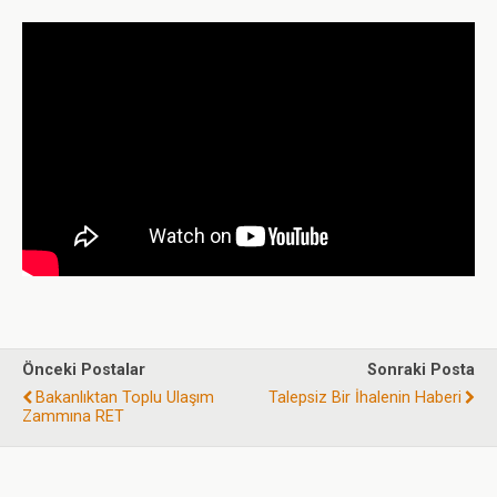
Önceki Postalar
Sonraki Posta
Bakanlıktan Toplu Ulaşım
Talepsiz Bir İhalenin Haberi
Zammına RET