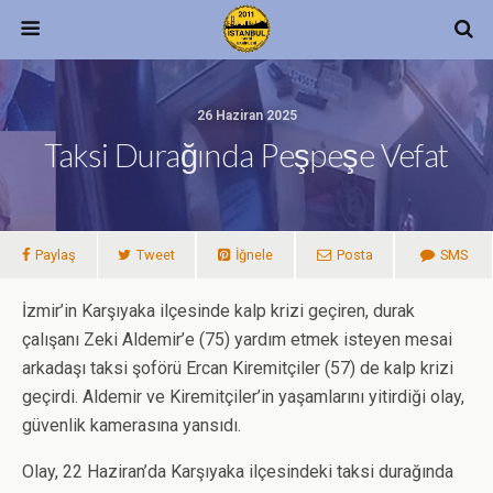
26 Haziran 2025
Taksi Durağında Peşpeşe Vefat
Paylaş
Tweet
İğnele
Posta
SMS
İzmir’in Karşıyaka ilçesinde kalp krizi geçiren, durak
çalışanı Zeki Aldemir’e (75) yardım etmek isteyen mesai
arkadaşı taksi şoförü Ercan Kiremitçiler (57) de kalp krizi
geçirdi. Aldemir ve Kiremitçiler’in yaşamlarını yitirdiği olay,
güvenlik kamerasına yansıdı.
Olay, 22 Haziran’da Karşıyaka ilçesindeki taksi durağında