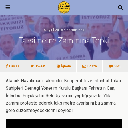
5 Eylül 2016 • Yorum Yok
Taksimetre Zammına Tepki
Paylaş
Tweet
İğnele
Posta
SMS
Atatürk Havalimanı Taksiciler Kooperatifi ve İstanbul Taksi
Sahipleri Derneği Yönetim Kurulu Başkanı Fahrettin Can,
İstanbul Büyükşehir Belediyesi’nin yaptığı yüzde 5’lik
zammı protesto ederek taksimetre ayarlarını bu zamma
göre düzeltmeyeceklerini söyledi.