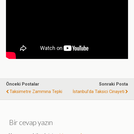
Önceki Postalar
Sonraki Posta
Taksimetre Zammına Tepki
İstanbul'da Taksici Cinayeti
Bir cevap yazın