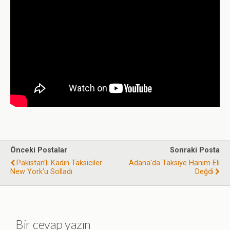
Önceki Postalar
Sonraki Posta
Pakistan'lı Kadın Taksiciler
Adana'da Taksiye Hanım Eli
New York'u Solladı
Değdi
Bir cevap yazın