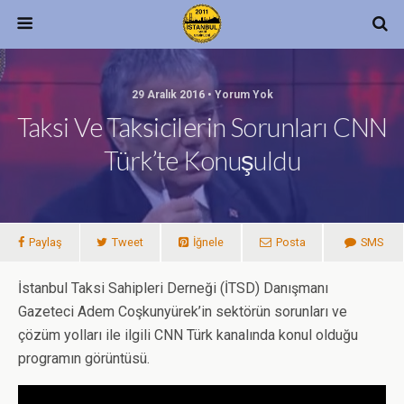
29 Aralık 2016 • Yorum Yok
Taksi Ve Taksicilerin Sorunları CNN
Türk’te Konuşuldu
Paylaş
Tweet
İğnele
Posta
SMS
İstanbul Taksi Sahipleri Derneği (İTSD) Danışmanı
Gazeteci Adem Coşkunyürek’in sektörün sorunları ve
çözüm yolları ile ilgili CNN Türk kanalında konul olduğu
programın görüntüsü.