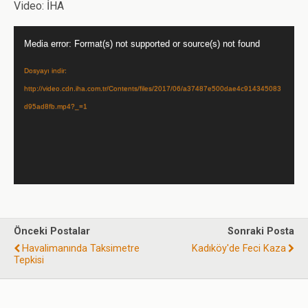
Video: İHA
Video
Media error: Format(s) not supported or source(s) not found
oynatıcı
Dosyayı indir:
http://video.cdn.iha.com.tr/Contents/files/2017/06/a37487e500dae4c914345083
d95ad8fb.mp4?_=1
Önceki Postalar
Sonraki Posta
Havalimanında Taksimetre
Kadıköy'de Feci Kaza
Tepkisi