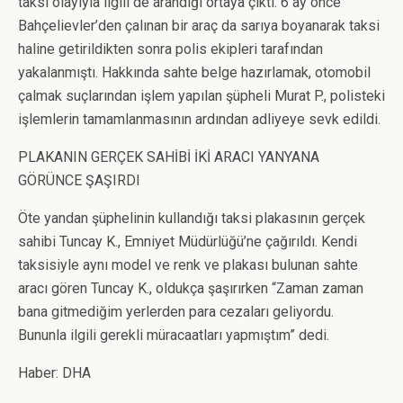
taksi olayıyla ilgili de arandığı ortaya çıktı. 6 ay önce
Bahçelievler’den çalınan bir araç da sarıya boyanarak taksi
haline getirildikten sonra polis ekipleri tarafından
yakalanmıştı. Hakkında sahte belge hazırlamak, otomobil
çalmak suçlarından işlem yapılan şüpheli Murat P., polisteki
işlemlerin tamamlanmasının ardından adliyeye sevk edildi.
PLAKANIN GERÇEK SAHİBİ İKİ ARACI YANYANA
GÖRÜNCE ŞAŞIRDI
Öte yandan şüphelinin kullandığı taksi plakasının gerçek
sahibi Tuncay K., Emniyet Müdürlüğü’ne çağırıldı. Kendi
taksisiyle aynı model ve renk ve plakası bulunan sahte
aracı gören Tuncay K., oldukça şaşırırken “Zaman zaman
bana gitmediğim yerlerden para cezaları geliyordu.
Bununla ilgili gerekli müracaatları yapmıştım” dedi.
Haber: DHA